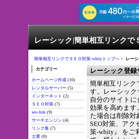
レーシック|簡単相互リンクでＳＥ
簡単相互リンクでＳＥＯ対策-whityトップへ
>
レーシ
カテゴリー
レーシック登録
ホームページ作成
(10)
簡単相互リンクで
レンタルサーバー
(5)
す。レーシック
インターネット
(2)
自分のサイトに
ＳＥＯ対策
(7)
効果を高めます
seo-link
(9)
た場合は削除対
サーチエンジン
(4)
SEO対策、ア
リンク集
(7)
策-whity』
士業
(0)