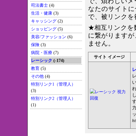
で、煩わしいメ
司法書士
(4)
なたのサイトに
生活・健康
(3)
で、被リンクを
キャッシング
(2)
★相互リンクを
ショッピング
(5)
に繋がりますが
美容/ファッション
(6)
ません。
保険
(3)
病院・医療
(7)
サイト イメージ
レーシック
(-174)
教育
(5)
その他
(4)
特別リンク1（管理人）
(3)
特別リンク2（管理人）
(1)
ht