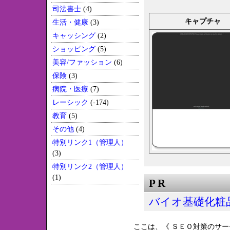
司法書士
(4)
キャプチャ
生活・健康
(3)
キャッシング
(2)
ショッピング
(5)
美容/ファッション
(6)
保険
(3)
病院・医療
(7)
レーシック
(-174)
教育
(5)
その他
(4)
特別リンク1（管理人）
(3)
特別リンク2（管理人）
(1)
P R
バイオ基礎化粧品 
ここは、《 ＳＥＯ対策のサー