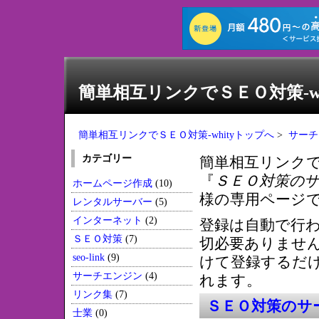
簡単相互リンクでＳＥＯ対策-wh
簡単相互リンクでＳＥＯ対策-whityトップへ
>
サーチ
カテゴリー
簡単相互リンクで
『
ＳＥＯ対策のサ
ホームページ作成
(10)
様の専用ページ
レンタルサーバー
(5)
インターネット
(2)
登録は自動で行
ＳＥＯ対策
(7)
切必要ありませ
seo-link
(9)
けて登録するだ
サーチエンジン
(4)
れます。
リンク集
(7)
ＳＥＯ対策のサー
士業
(0)