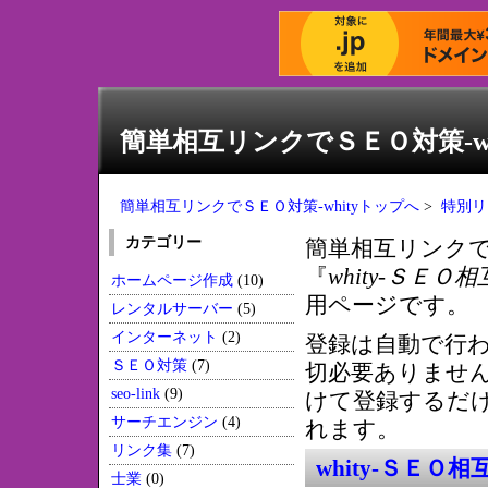
簡単相互リンクでＳＥＯ対策-wh
簡単相互リンクでＳＥＯ対策-whityトップへ
>
特別リ
カテゴリー
簡単相互リンクで
『
whity-ＳＥＯ
ホームページ作成
(10)
用ページです。
レンタルサーバー
(5)
インターネット
(2)
登録は自動で行
ＳＥＯ対策
(7)
切必要ありませ
seo-link
(9)
けて登録するだ
サーチエンジン
(4)
れます。
リンク集
(7)
whity-ＳＥＯ
士業
(0)