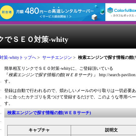
でＳＥＯ対策-whity
-whityトップへ
>
サーチエンジン
>
検索エンジンで探す情報の館(
簡単相互リンクでＳＥＯ対策-whityに、ご登録頂いている
『
検索エンジンで探す情報の館(ＷＥＢサーチ)
』 http://search-pav
す。
登録は自動で行われるので、煩わしいメールのやり取りは一切必要あ
トに合ったカテゴリを見つけて登録するだけで、このような専用ペー
す。
検索エンジンで探す情報の館(ＷＥＢサーチ)
キャプチャ
説明文