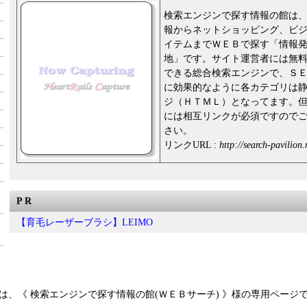
検索エンジンで探す情報の館は
報からネットショッピング、ビ
イテムまでＷＥＢで探す「情報
地」です。サイト運営者には無
できる総合検索エンジンで、Ｓ
に効果的なように各カテゴリは
ジ（ＨＴＭＬ）となってます。
には相互リンクが必須ですので
さい。
リンクURL :
http://search-pavilion.
P R
【育毛レーザーブラシ】LEIMO
は、《 検索エンジンで探す情報の館(ＷＥＢサーチ) 》様の専用ページ