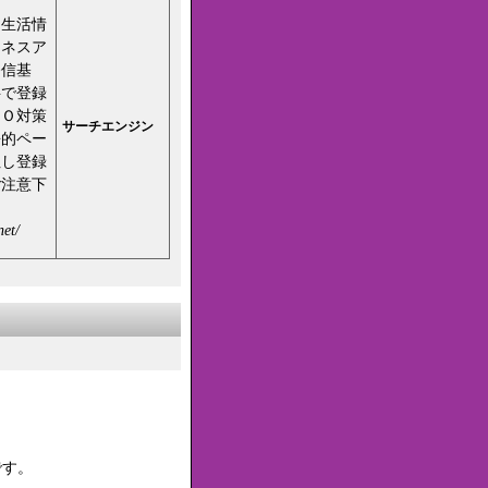
、生活情
ジネスア
発信基
料で登録
ＥＯ対策
サーチエンジン
静的ペー
但し登録
ご注意下
net/
です。