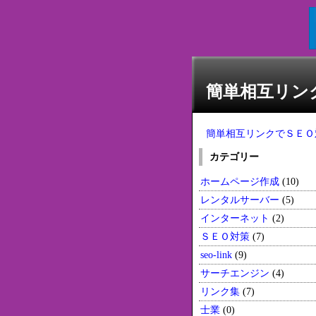
簡単相互リンク
簡単相互リンクでＳＥＯ対策
カテゴリー
ホームページ作成
(10)
レンタルサーバー
(5)
インターネット
(2)
ＳＥＯ対策
(7)
seo-link
(9)
サーチエンジン
(4)
リンク集
(7)
士業
(0)